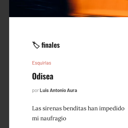
🏷️ finales
Esquirlas
Odisea
por
Luis Antonio Aura
septiembre
27,
2024
Las sirenas benditas han impedido
mi naufragio