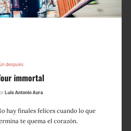
ún después
Your immortal
or
Luis Antonio Aura
febrero
2,
2005
o hay finales felices cuando lo que
ermina te quema el corazón.