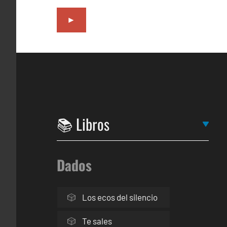
►
Dados
Los ecos del silencio
Te sales