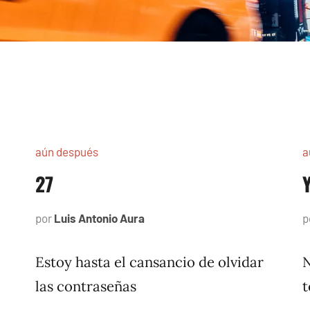
aún después
a
27
por
Luis Antonio Aura
agosto
p
4,
2005
Estoy hasta el cansancio de olvidar
N
las contraseñas
t