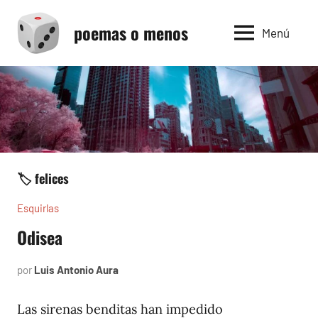
Saltar
poemas o menos
al
Menú
contenido
🏷️ felices
Esquirlas
Odisea
por
Luis Antonio Aura
septiembre
27,
2024
Las sirenas benditas han impedido