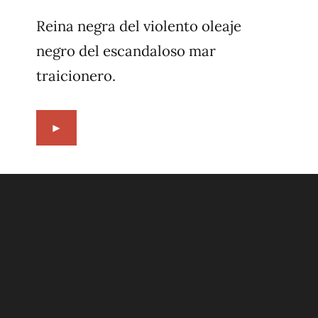
10,
1996
Reina negra del violento oleaje
negro del escandaloso mar
traicionero.
►