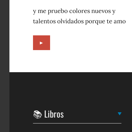
6,
1996
y me pruebo colores nuevos y
talentos olvidados porque te amo
►