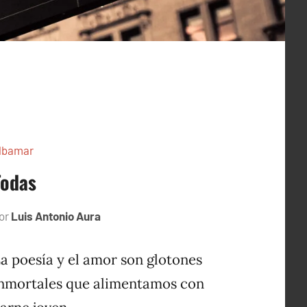
lbamar
Todas
or
Luis Antonio Aura
noviembre
14,
1996
a poesía y el amor son glotones
nmortales que alimentamos con