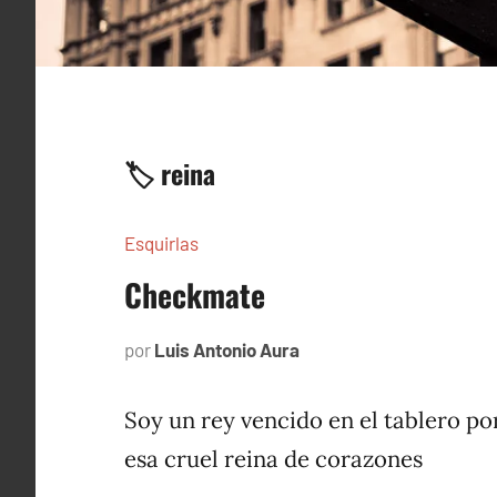
🏷️ reina
Esquirlas
Checkmate
por
Luis Antonio Aura
noviembre
21,
2023
Soy un rey vencido en el tablero po
esa cruel reina de corazones