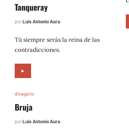
c
Tanqueray
por
Luis Antonio Aura
diciembre
4,
2022
Tú siempre serás la reina de las
contradicciones.
►
divagario
Bruja
por
Luis Antonio Aura
septiembre