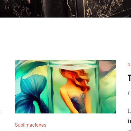
a
p
r
L
i
Sublimaciones