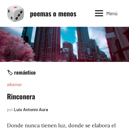
Saltar
poemas o menos
al
Menú
contenido
🏷️ romántico
albamar
Rinconera
por
Luis Antonio Aura
noviembre
25,
1996
Donde nunca tienen luz, donde se elabora el