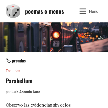
Saltar
poemas o menos
al
Menú
contenido
🏷️ prendas
Esquirlas
Parabellum
por
Luis Antonio Aura
marzo
7,
2025
Observo las evidencias sin celos