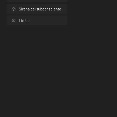
Sirena del subconsciente
Limbo