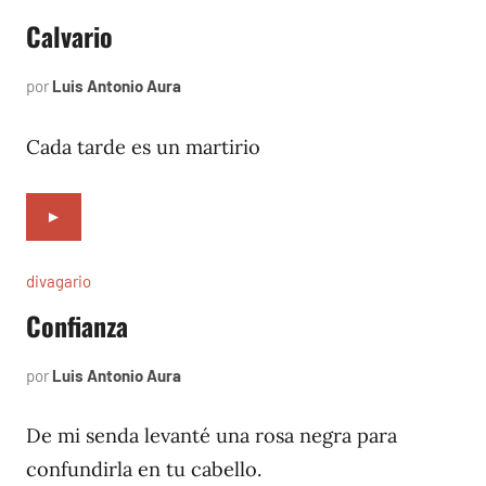
Calvario
por
Luis Antonio Aura
enero
7,
2002
Cada tarde es un martirio
►
divagario
Confianza
por
Luis Antonio Aura
abril
3,
1994
De mi senda levanté una rosa negra para
confundirla en tu cabello.