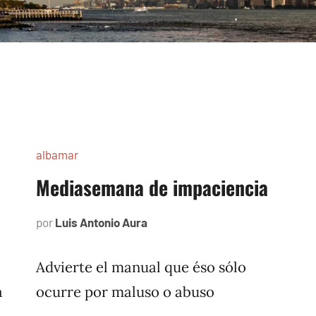
albamar
Mediasemana de impaciencia
por
Luis Antonio Aura
noviembre
13,
1996
Advierte el manual que éso sólo
a
ocurre por maluso o abuso