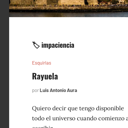
🏷️ impaciencia
Esquirlas
Rayuela
por
Luis Antonio Aura
mayo
31,
2024
Quiero decir que tengo disponible
todo el universo cuando comienzo 