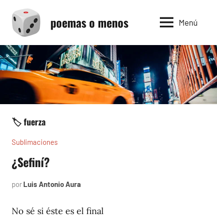
Saltar
poemas o menos
al
Menú
contenido
🏷️ fuerza
Sublimaciones
¿Sefiní?
por
Luis Antonio Aura
mayo
9,
2023
No sé si éste es el final