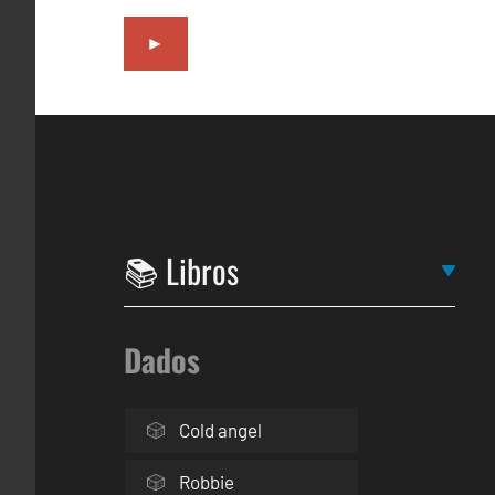
►
Dados
Cold angel
Robbie