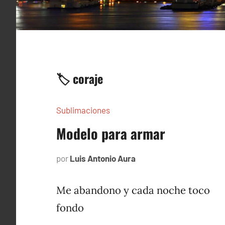
🏷️ coraje
Sublimaciones
Modelo para armar
por
Luis Antonio Aura
mayo
26,
2023
Me abandono y cada noche toco
fondo