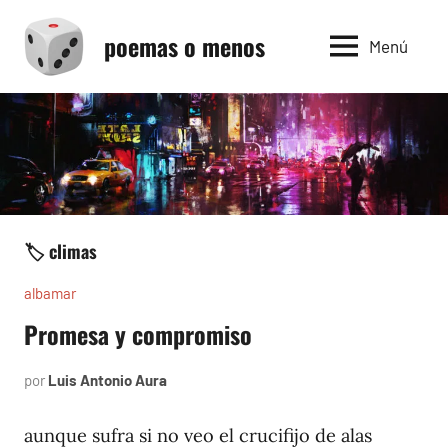
Saltar
poemas o menos
al
Menú
contenido
🏷️ climas
albamar
Promesa y compromiso
por
Luis Antonio Aura
noviembre
28,
1996
aunque sufra si no veo el crucifijo de alas