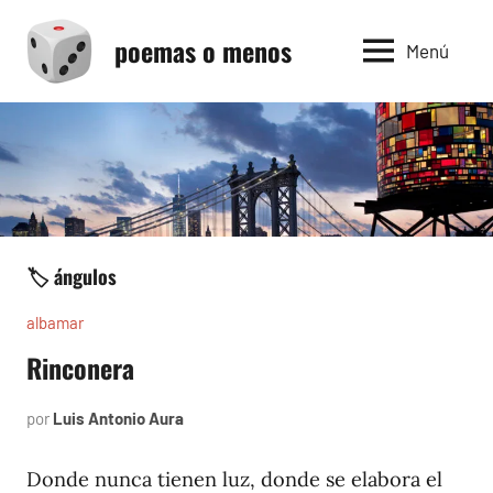
Saltar
poemas o menos
al
Menú
contenido
🏷️ ángulos
albamar
Rinconera
por
Luis Antonio Aura
noviembre
25,
1996
Donde nunca tienen luz, donde se elabora el