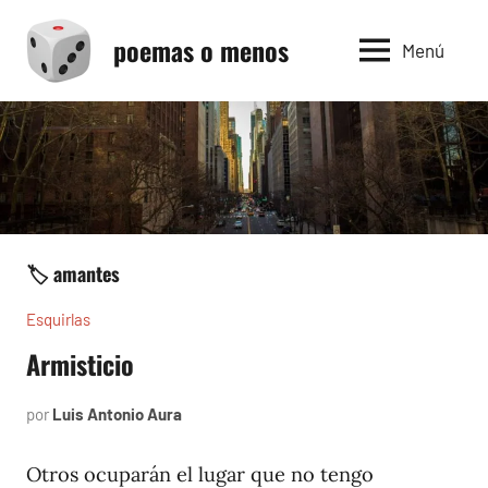
Saltar
poemas o menos
al
Menú
contenido
🏷️ amantes
Esquirlas
Armisticio
por
Luis Antonio Aura
junio
7,
2025
Otros ocuparán el lugar que no tengo