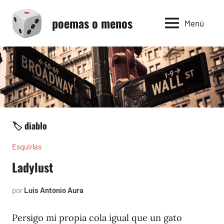
Saltar
poemas o menos
al
Menú
contenido
🏷️ diablo
Esquirlas
Ladylust
por
Luis Antonio Aura
noviembre
23,
2025
Persigo mi propia cola igual que un gato