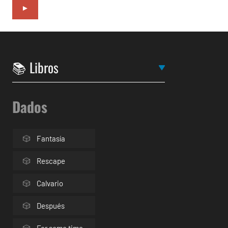
►
Dados
Fantasía
Rescape
Calvario
Después
For some time