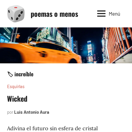
Saltar
poemas o menos
al
Menú
contenido
🏷️ increíble
Esquirlas
Wicked
por
Luis Antonio Aura
febrero
7,
2024
Adivina el futuro sin esfera de cristal