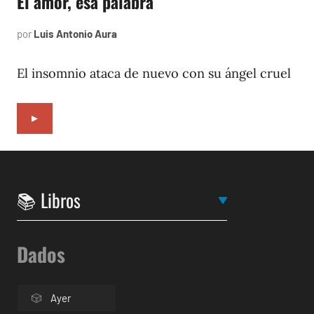
El amor, esa palabra
por
Luis Antonio Aura
mayo
3,
2002
El insomnio ataca de nuevo con su ángel cruel
►
Dados
Ayer