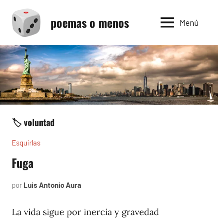
Saltar
poemas o menos
al
Menú
contenido
🏷️ voluntad
Esquirlas
Fuga
por
Luis Antonio Aura
junio
22,
2024
La vida sigue por inercia y gravedad