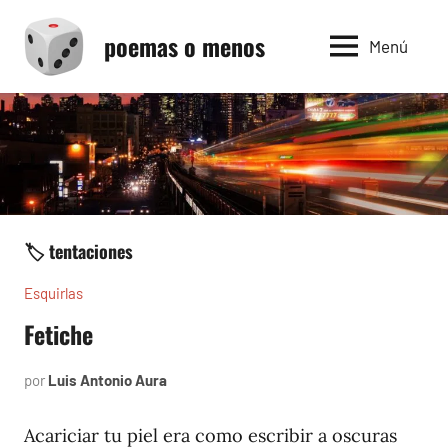
Saltar
poemas o menos
al
Menú
contenido
🏷️ tentaciones
Esquirlas
Fetiche
por
Luis Antonio Aura
febrero
22,
2024
Acariciar tu piel era como escribir a oscuras