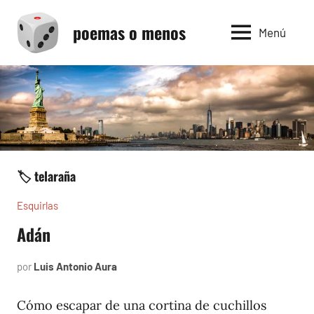
Saltar
poemas o menos
al
Menú
contenido
🏷️ telaraña
Esquirlas
Adán
por
Luis Antonio Aura
abril
3,
2025
Cómo escapar de una cortina de cuchillos