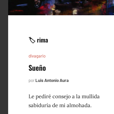
🏷️ rima
divagario
Sueño
por
Luis Antonio Aura
septiembre
6,
1996
Le pediré consejo a la mullida
sabiduría de mi almohada.