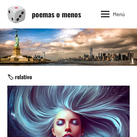
Saltar
poemas o menos
al
Menú
contenido
🏷️ relativo