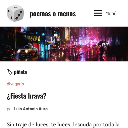
Saltar
poemas o menos
al
Menú
contenido
🏷️ piñata
divagario
¿Fiesta brava?
por
Luis Antonio Aura
septiembre
2,
1994
Sin traje de luces, te luces desnuda por toda la