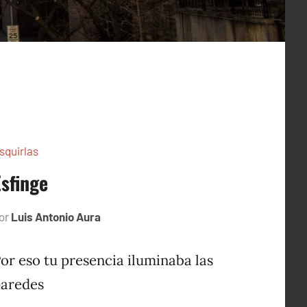
squirlas
Esfinge
or
Luis Antonio Aura
diciembre
28,
2023
or eso tu presencia iluminaba las
paredes