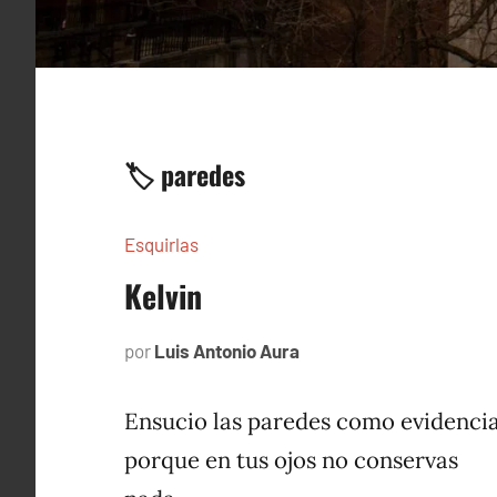
🏷️ paredes
Esquirlas
Kelvin
por
Luis Antonio Aura
agosto
7,
2026
Ensucio las paredes como evidenci
porque en tus ojos no conservas