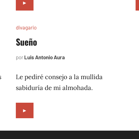
►
divagario
Sueño
por
Luis Antonio Aura
septiembre
6,
1996
s
Le pediré consejo a la mullida
sabiduría de mi almohada.
►