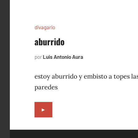
divagario
aburrido
por
Luis Antonio Aura
octubre
7,
1996
estoy aburrido y embisto a topes la
paredes
►