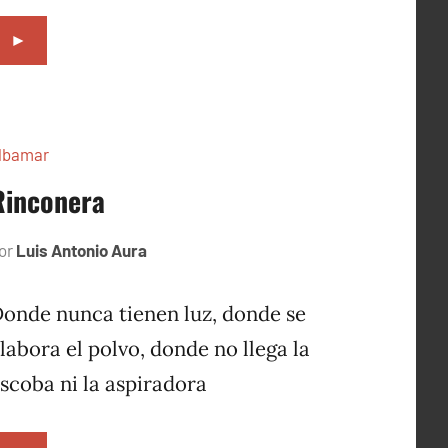
►
lbamar
Rinconera
or
Luis Antonio Aura
noviembre
25,
1996
onde nunca tienen luz, donde se
labora el polvo, donde no llega la
scoba ni la aspiradora