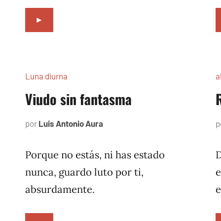
►
Luna diurna
a
Viudo sin fantasma
por
Luis Antonio Aura
febrero
p
1,
2002
Porque no estás, ni has estado
D
nunca, guardo luto por ti,
e
absurdamente.
e