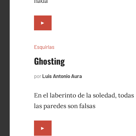
nada
►
Esquirlas
Ghosting
por
Luis Antonio Aura
septiembre
28,
2023
En el laberinto de la soledad, todas
las paredes son falsas
►