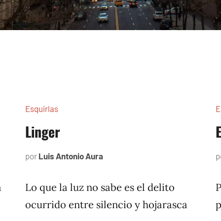
Esquirlas
E
Linger
por
Luis Antonio Aura
agosto
p
23,
2024
a
Lo que la luz no sabe es el delito
P
ocurrido entre silencio y hojarasca