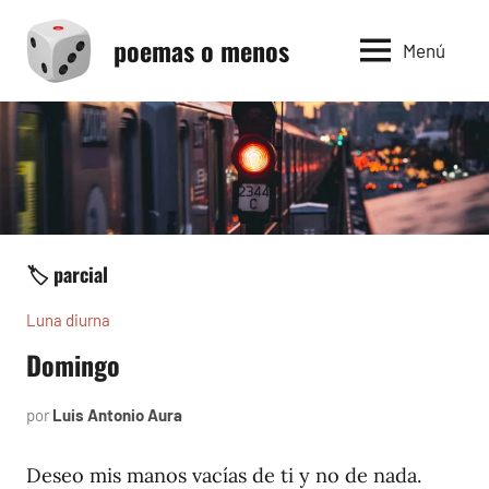
Saltar
poemas o menos
al
Menú
contenido
🏷️ parcial
Luna diurna
Domingo
por
Luis Antonio Aura
junio
2,
2002
Deseo mis manos vacías de ti y no de nada.