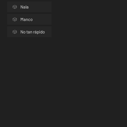
Nala
Manco
No tan rápido