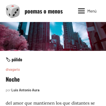
Saltar
poemas o menos
al
Menú
contenido
🏷️ pálido
divagario
Noche
por
Luis Antonio Aura
abril
5,
1994
del amor que mantienen los que distantes se