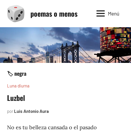
Saltar
poemas o menos
al
Menú
contenido
🏷️ negra
Luna diurna
Luzbel
por
Luis Antonio Aura
abril
3,
2002
No es tu belleza cansada o el pasado