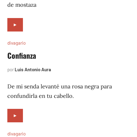
de mostaza
►
divagario
Confianza
por
Luis Antonio Aura
abril
3,
1994
De mi senda levanté una rosa negra para
confundirla en tu cabello.
►
divagario