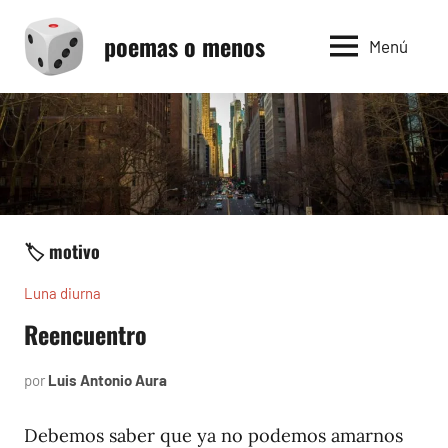
Saltar
poemas o menos
al
Menú
contenido
🏷️ motivo
Luna diurna
Reencuentro
por
Luis Antonio Aura
mayo
7,
2002
Debemos saber que ya no podemos amarnos