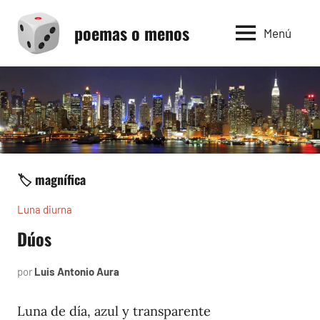
Saltar
poemas o menos
al
Menú
contenido
🏷️ magnífica
Luna diurna
Dúos
por
Luis Antonio Aura
enero
5,
2002
Luna de día, azul y transparente