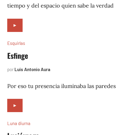
tiempo y del espacio quien sabe la verdad
►
Esquirlas
Esfinge
por
Luis Antonio Aura
diciembre
28,
2023
Por eso tu presencia iluminaba las paredes
►
Luna diurna