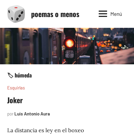
Saltar
poemas o menos
al
Menú
contenido
🏷️ húmeda
Esquirlas
Joker
por
Luis Antonio Aura
septiembre
4,
2023
La distancia es ley en el boxeo