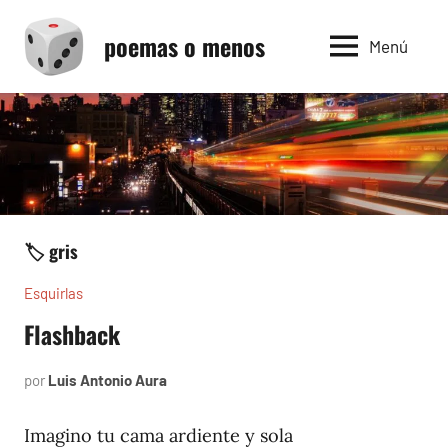
Saltar
poemas o menos
al
Menú
contenido
🏷️ gris
Esquirlas
Flashback
por
Luis Antonio Aura
junio
13,
2024
Imagino tu cama ardiente y sola