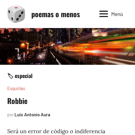
Saltar
poemas o menos
al
Menú
contenido
🏷️ especial
Esquirlas
Robbie
por
Luis Antonio Aura
enero
23,
2024
Será un error de código o indiferencia