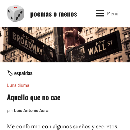
Saltar
poemas o menos
al
Menú
contenido
🏷️ espaldas
Luna diurna
Aquello que no cae
por
Luis Antonio Aura
junio
3,
2002
Me conformo con algunos sueños y secretos.