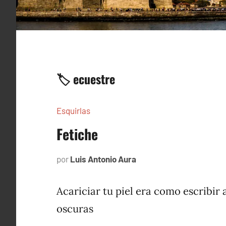
🏷️ ecuestre
Esquirlas
Fetiche
por
Luis Antonio Aura
febrero
22,
2024
Acariciar tu piel era como escribir 
oscuras