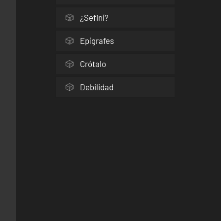
¿Sefiní?
Epígrafes
Crótalo
Debilidad