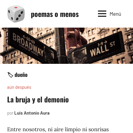
Saltar
poemas o menos
al
Menú
contenido
🏷️ dueño
aún después
La bruja y el demonio
por
Luis Antonio Aura
noviembre
8,
2005
Entre nosotros, ni aire limpio ni sonrisas