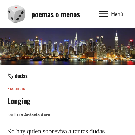
Saltar
poemas o menos
al
Menú
contenido
🏷️ dudas
Esquirlas
Longing
por
Luis Antonio Aura
octubre
18,
2023
No hay quien sobreviva a tantas dudas