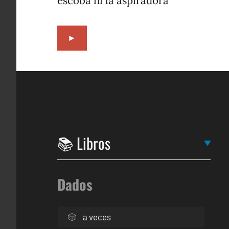
escoba ni la aspiradora
►
Dados
a veces