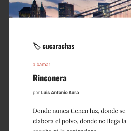
🏷️ cucarachas
albamar
Rinconera
por
Luis Antonio Aura
noviembre
25,
1996
Donde nunca tienen luz, donde se
elabora el polvo, donde no llega la