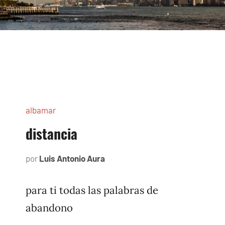
albamar
distancia
por
Luis Antonio Aura
noviembre
23,
1996
para ti todas las palabras de
abandono