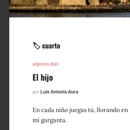
🏷️ cuarto
algunos días
El hijo
por
Luis Antonio Aura
julio
1,
1997
En cada niño juegas tú, llorando en
mi garganta.