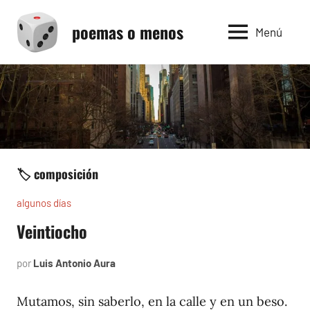
Saltar
poemas o menos
al
Menú
contenido
🏷️ composición
algunos días
Veintiocho
por
Luis Antonio Aura
junio
11,
1997
Mutamos, sin saberlo, en la calle y en un beso.