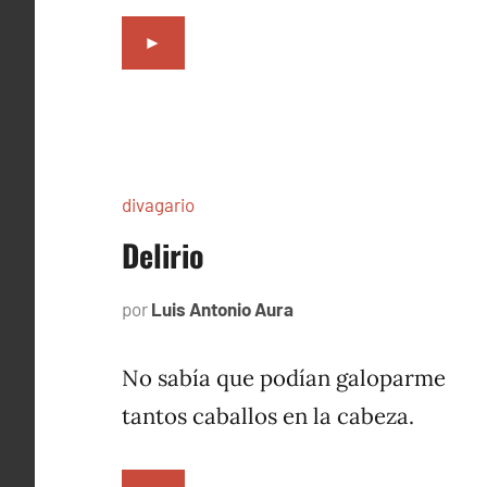
►
divagario
Delirio
por
Luis Antonio Aura
septiembre
5,
1996
No sabía que podían galoparme
tantos caballos en la cabeza.