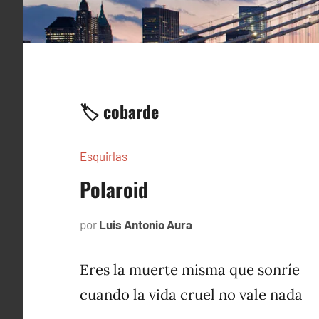
🏷️ cobarde
Esquirlas
Polaroid
por
Luis Antonio Aura
octubre
28,
2023
Eres la muerte misma que sonríe
cuando la vida cruel no vale nada