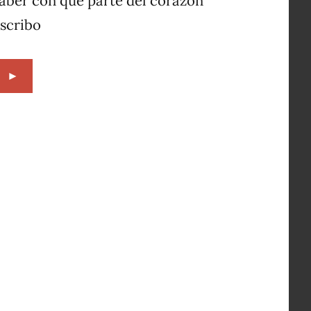
aber con qué parte del corazón
scribo
►