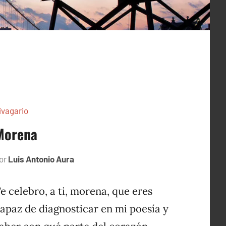
ivagario
Morena
or
Luis Antonio Aura
septiembre
13,
1996
e celebro, a ti, morena, que eres
apaz de diagnosticar en mi poesía y