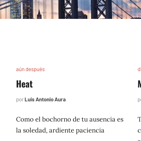
aún después
d
Heat
por
Luis Antonio Aura
junio
p
10,
2005
Como el bochorno de tu ausencia es
T
la soledad, ardiente paciencia
c