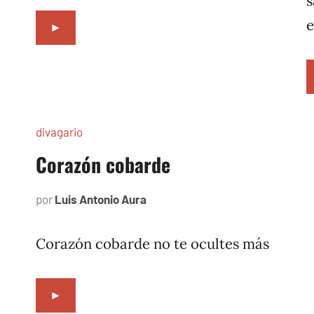
s
e
►
divagario
Corazón cobarde
por
Luis Antonio Aura
abril
2,
1994
Corazón cobarde no te ocultes más
►