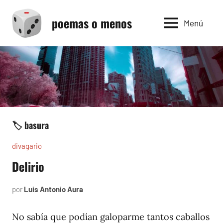
Saltar
poemas o menos
al
Menú
contenido
🏷️ basura
divagario
Delirio
por
Luis Antonio Aura
septiembre
5,
1996
No sabía que podían galoparme tantos caballos