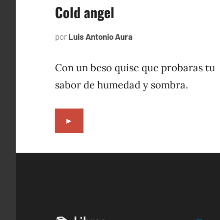
Cold angel
por
Luis Antonio Aura
diciembre
31,
2021
Con un beso quise que probaras tu
sabor de humedad y sombra.
►