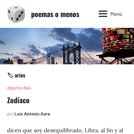
Saltar
poemas o menos
al
Menú
contenido
🏷️ aries
algunos días
Zodíaco
por
Luis Antonio Aura
julio
3,
1997
dicen que soy desequilibrado, Libra, al fin y al