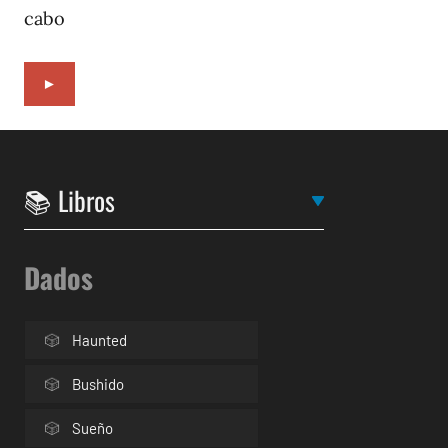
cabo
►
Dados
Haunted
Bushido
Sueño