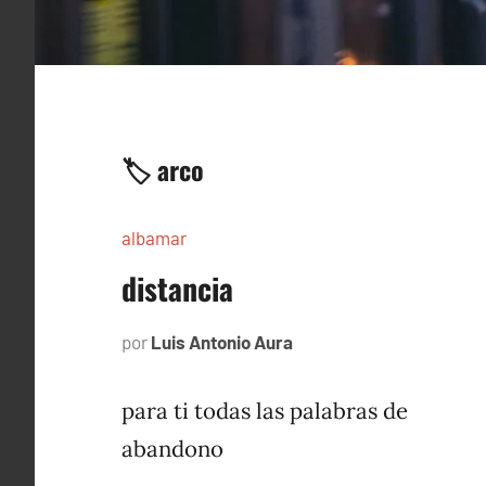
🏷️ arco
albamar
distancia
por
Luis Antonio Aura
noviembre
23,
1996
para ti todas las palabras de
abandono