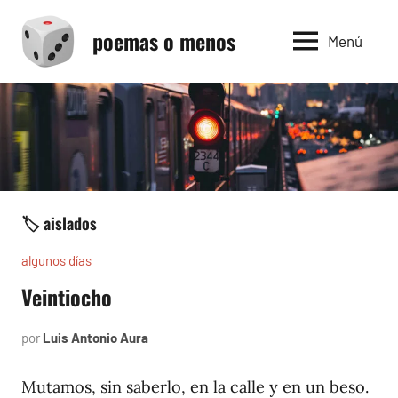
Saltar
poemas o menos
al
Menú
contenido
🏷️ aislados
algunos días
Veintiocho
por
Luis Antonio Aura
junio
11,
1997
Mutamos, sin saberlo, en la calle y en un beso.