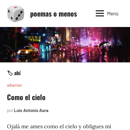
Saltar
poemas o menos
al
Menú
contenido
🏷️ ahí
albamar
Como el cielo
por
Luis Antonio Aura
noviembre
29,
1996
Ojalá me ames como el cielo y obligues mi