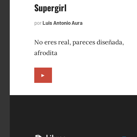
Supergirl
por
Luis Antonio Aura
marzo
24,
2023
No eres real, pareces diseñada,
afrodita
►