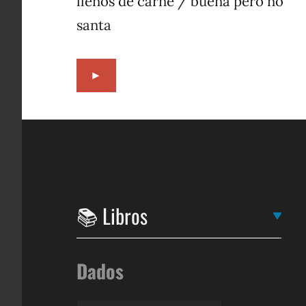
llenos de carne / buena pero no
santa
►
Dados