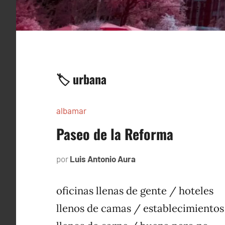
🏷️ urbana
albamar
Paseo de la Reforma
por
Luis Antonio Aura
noviembre
20,
1996
oficinas llenas de gente / hoteles
llenos de camas / establecimientos