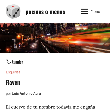
Saltar
poemas o menos
al
Menú
contenido
🏷️ tumba
Esquirlas
Raven
por
Luis Antonio Aura
noviembre
9,
2023
El cuervo de tu nombre todavía me engaña