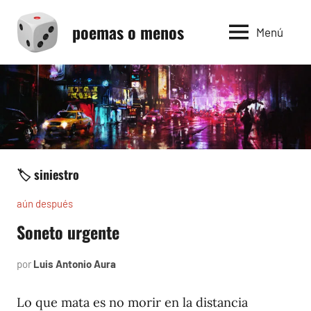
Saltar
poemas o menos
al
Menú
contenido
🏷️ siniestro
aún después
Soneto urgente
por
Luis Antonio Aura
abril
15,
2007
Lo que mata es no morir en la distancia