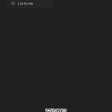
Lie to me