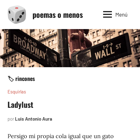
Saltar
poemas o menos
al
Menú
contenido
🏷️ rincones
Esquirlas
Ladylust
por
Luis Antonio Aura
noviembre
23,
2025
Persigo mi propia cola igual que un gato