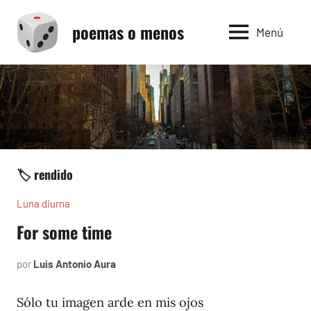
Saltar
poemas o menos
al
Menú
contenido
🏷️ rendido
Luna diurna
For some time
por
Luis Antonio Aura
junio
5,
2002
Sólo tu imagen arde en mis ojos